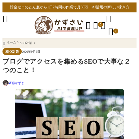
貯金ゼロのどん底から1日2時間の作業で月30万｜AI活用の新しい稼ぎ方





0

0
ホーム
SEO対策

SEO対策
2020年9月5日
ブログでアクセスを集めるSEOで大事な２
つのこと！
斉藤かずま