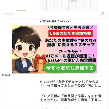
記
事
を
検
＼2025年5大特典プレゼント／
索
新着記事
Claudeが「自分でチェックしてから返
す」って知ってました？公式が明かし
た"検証ループ"を初心者向けに解説
ブログ更新の「毎回同じ作業」をAIに覚
えさせたら、記事作成から画像・下書き
まで一気に進むようになった話