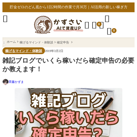
貯金ゼロのどん底から1日2時間の作業で月30万｜AI活用の新しい稼ぎ方





0

0
ホーム
稼げるマインド・体験談
確定申告

稼げるマインド・体験談
2019年3月2日
雑記ブログでいくら稼いだら確定申告の必要
か教えます！
斉藤かずま