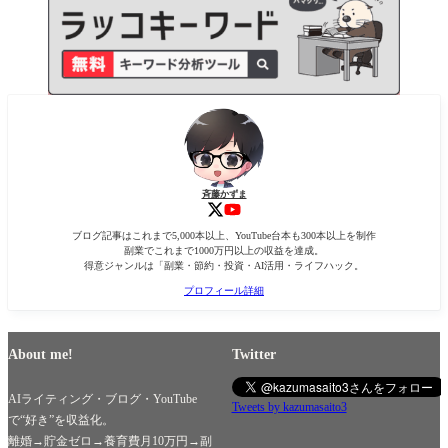
斉藤かずま
ブログ記事はこれまで5,000本以上、YouTube台本も300本以上を制作
副業でこれまで1000万円以上の収益を達成。
得意ジャンルは「副業・節約・投資・AI活用・ライフハック。
プロフィール詳細
About me!
Twitter
AIライティング・ブログ・YouTube
Tweets by kazumasaito3
で“好き”を収益化。
離婚→貯金ゼロ→養育費月10万円→副