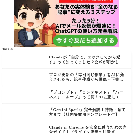
新着記事
Claudeが「自分でチェックしてから返
す」って知ってました？公式が明かし
た"検証ループ"を初心者向けに解説
ブログ更新の「毎回同じ作業」をAIに覚
えさせたら、記事作成から画像・下書き
まで一気に進むようになった話
「プロンプト」「コンテキスト」「ハー
ネス」「ループ」って何？AIに正しく伝
わる依頼の仕方【初心者向け・公式ガイ
ド解説付き】
「Gemini Spark」完全解説！特徴・育て
方まで【社内提案用テンプレート付】
Claude in Chrome を安全に使うための完
全ガイド｜プラグイン活用の注意点