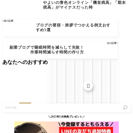
やよいの青色オンライン「機首残高」「期末
残高」がマイナスだった時

前の記事
ブログの冒頭・挨拶でつかえる例文おす
すめ5選
次の記事

副業ブログで睡眠時間を減らして失敗！
作業時間減らす時間の作り方
あなたへのおすすめ

記
事
を
検
＼2025年5大特典プレゼント／
索