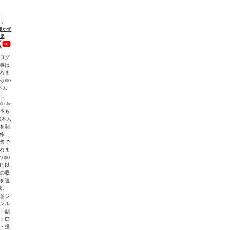
"を
藤かず
ま
初
ログ
】
事は
れま
,000
・
本以
上、
uTube
本も
00本以
を制
作
業で
れま
1000
】
円以
の収
を達
成。
意ジ
ンル
「副
・節
・投