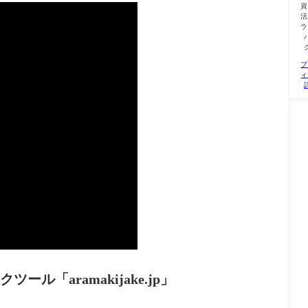
資
活
ラ
プ
ィ
「aramakijake.jp」