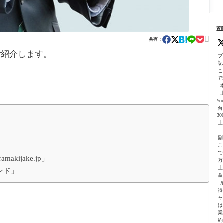
る
こ
ま
の
ー
用
依
と
で
完
プ
テ
頼
一
全
初
ン
の
気
ガ
斉
心
プ
仕
に
イ

者
レ
共有：
方
進
ド
向
ー
【
む
ご紹介します。
｜
け
ト
ブ
心
よ
プ
に
付
記
者
う
ラ
解
こ
向
に
グ
で5
説
け
な
イ
公
っ
ン
式
た
活
Yo
ガ
話
台
用
イ
3
の
ド
上
注
解
意
説
副
点
付
こ
で
き
ijake.jp」
万
上
ンド」
益
得
ャ
は
業
約