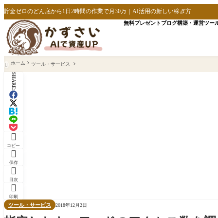
貯金ゼロのどん底から1日2時間の作業で月30万｜AI活用の新しい稼ぎ方
無料プレゼント
ブログ構築・運営
ツー
ホーム
ツール・サービス

SHARE:

コピー

保存

目次

印刷
ツール・サービス
2018年12月2日