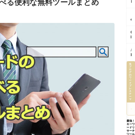
べる便利な無料ツールまとめ
ロ
の
で
ン
「
チ
プ
回
ェ
「
ト
同
ッ
e
「
じ
ク
m
ン
作
し
i
テ
業
C
て
n
キ
を
l
か
i
ス
A
a
ら
S
ト
I
u
返
p
「
A
に
d
す
a
ー
I
覚
e
っ
r
ネ
で
え
i
て
k
ス
さ
当
さ
n
知
完
ブ
「
い
せ
ロ
C
っ
全
グ
ー
し
た
h
の
て
解
プ
ワ
ょ
ら
r
ー
ま
説
っ
に
ド
記
o
し
特
プ
て
や
レ
事
m
た
徴
ス
何
る
作
e
テ
公
育
ー
A
べ
成
を
マ
式
て
I
き
か
安
が
方
に
た
ら
全
明
ま
正
っ
画
に
か
で
し
た
像
使
し
【
最強！
く
１
下
う
キーワ
た
内
伝
つ
ードリ
書
た
証
提
サーチ
わ
の
き
め
ル
ツール
案