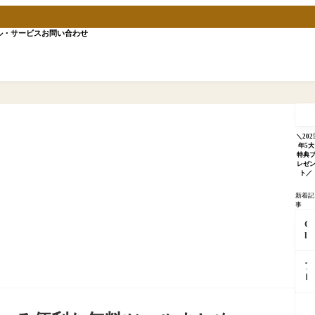
ル・サービス
お問い合わせ
記
事
を
検
＼202
索
年5大
特典
レゼ
ト／
新着記
事
C
l
a
u
ブ
d
ロ
e
グ
が
更
「
「
新
分