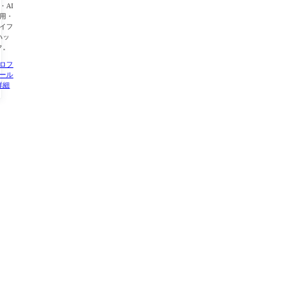
・AI
用・
イフ
ハッ
ク。
ロフ
ール
詳細