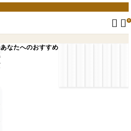


0
あなたへのおすすめ
5
プ
ン
自
プ