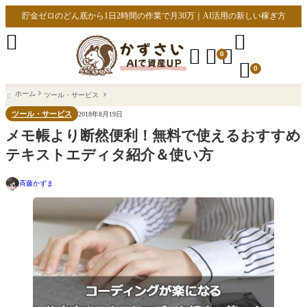
貯金ゼロのどん底から1日2時間の作業で月30万｜AI活用の新しい稼ぎ方





0

0
ホーム
ツール・サービス

ツール・サービス
2018年8月19日
メモ帳より断然便利！無料で使えるおすすめ
テキストエディタ紹介＆使い方
斉藤かずま