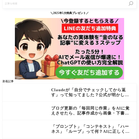
記
事
を
検
＼2025年5大特典プレゼント／
索
新着記事
Claudeが「自分でチェックしてから返
す」って知ってました？公式が明かし
た"検証ループ"を初心者向けに解説
ブログ更新の「毎回同じ作業」をAIに覚
えさせたら、記事作成から画像・下書き
まで一気に進むようになった話
「プロンプト」「コンテキスト」「ハー
ネス」「ループ」って何？AIに正しく伝
わる依頼の仕方【初心者向け・公式ガイ