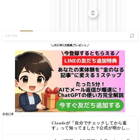

記
事
を
検
＼2025年5大特典プレゼント／
索
新着記事
Claudeが「自分でチェックしてから返
す」って知ってました？公式が明かし
た"検証ループ"を初心者向けに解説