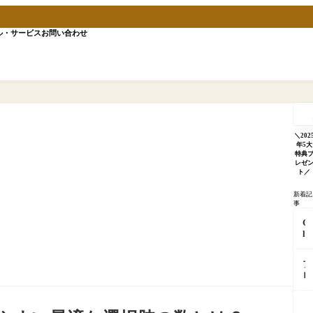
ル・サービス
お問い合わせ
記
事
を
検
＼202
索
年5大
特典
レゼ
ト／
新着記
事
C
l
a
u
ブ
d
ロ
e
グ
が
更
「
「
新
分