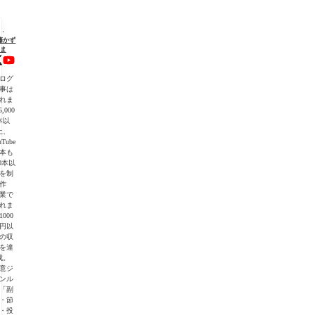
"を
藤かず
ま
初
ログ
】
事は
れま
,000
・
本以
上、
uTube
本も
00本以
を制
作
業で
れま
1000
】
円以
の収
を達
成。
意ジ
ンル
「副
・節
・投