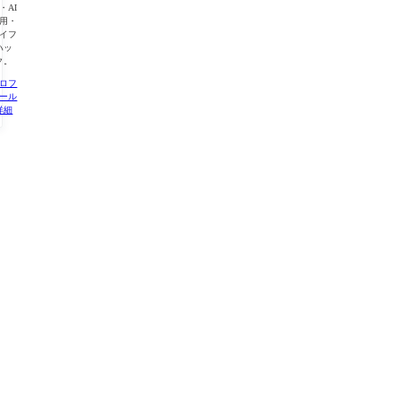
・AI
用・
イフ
ハッ
ク。
ロフ
ール
詳細