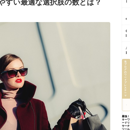
やすい最適な選択肢の数とは？
ロ
の
で
ン
「
チ
プ
回
ェ
「
ト
同
ッ
e
「
じ
ク
m
ン
作
し
i
テ
業
C
て
n
キ
を
l
か
i
ス
A
a
ら
S
ト
I
u
返
p
「
A
に
d
す
a
ー
I
覚
e
っ
r
ネ
で
え
i
て
k
ス
さ
当
さ
n
知
完
ブ
「
い
せ
ロ
C
っ
全
グ
ー
し
た
h
の
て
解
プ
ワ
ょ
ら
r
ー
ま
説
っ
に
ド
記
o
し
特
プ
て
や
レ
事
m
た
徴
ス
何
る
作
e
テ
公
育
ー
A
べ
成
を
マ
式
て
I
き
か
安
が
方
に
た
ら
全
明
ま
正
っ
画
に
か
で
し
た
像
使
し
【
最強！
く
１
下
う
キーワ
た
内
伝
つ
ードリ
書
た
証
提
サーチ
わ
の
き
め
ル
ツール
案