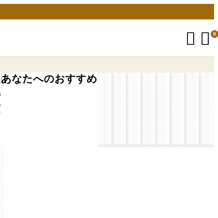


0
あなたへのおすすめ
5
プ
ン
自
プ