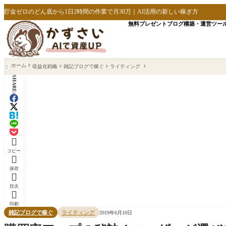
貯金ゼロのどん底から1日2時間の作業で月30万｜AI活用の新しい稼ぎ方
無料プレゼント
ブログ構築・運営
ツー
ホーム
収益化戦略
雑記ブログで稼ぐ
ライティング

SHARE:

コピー

保存

目次

印刷
雑記ブログで稼ぐ
ライティング
2019年6月10日