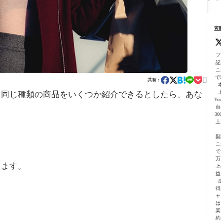
る
こ
ま
の
ー
用
依
と
で
完
プ
テ
頼
一
全
初
ン
の
気
ガ
斉
心
プ
仕
に
イ
者
レ
方
進
ド
向
ー
【
む
｜
け
ト
ブ
心
よ
プ
に
付
記
者
う
ラ
解
こ
向
に
グ
で5
説

け
共有：
な
イ
公
っ
ン
、同じ種類の商品をいくつか紹介できるとしたら、あな
式
た
活
Yo
ガ
話
台
用
イ
3
の
ド
上
注
解
意
説
副
点
付
こ
で
き
万
します。
上
益
得
ャ
は
業
約