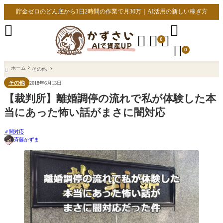
貯金ゼロのどん底から1日2時間の作業で月30万｜AI活用の新しい稼ぎ方





0

0
ホーム
その他

その他
2018年6月13日
【裁判所】離婚調停の流れで私が体験した本
当にあった怖い話がまさに闇対応
闇対応
斉藤かずま