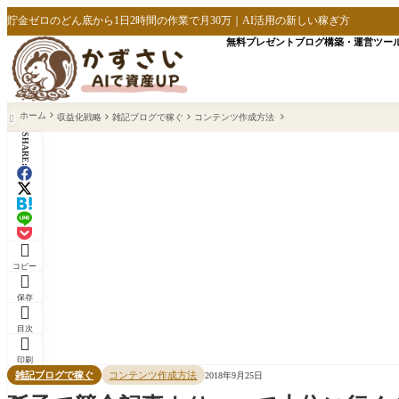
貯金ゼロのどん底から1日2時間の作業で月30万｜AI活用の新しい稼ぎ方
無料プレゼント
ブログ構築・運営
ツー
ホーム
収益化戦略
雑記ブログで稼ぐ
コンテンツ作成方法

SHARE:

コピー

保存

目次

印刷
雑記ブログで稼ぐ
コンテンツ作成方法
2018年9月25日