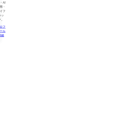
・AI
用・
イフ
ハッ
ク。
ロフ
ール
詳細