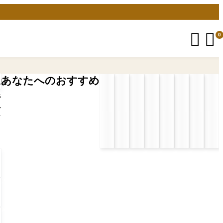


0
あなたへのおすすめ
5
プ
ン
自
プ