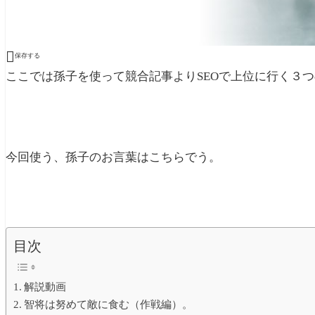

保存する
ここでは孫子を使って競合記事よりSEOで上位に行く３
今回使う、孫子のお言葉はこちらでう。
目次
解説動画
智将は努めて敵に食む（作戦編）。