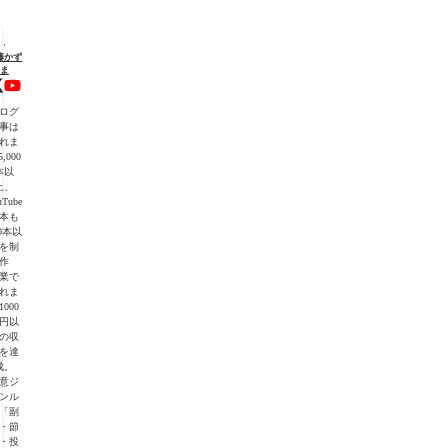
"を
藤かず
ま
初
ログ
】
事は
れま
,000
・
本以
上、
uTube
本も
00本以
を制
作
業で
れま
1000
】
円以
の収
を達
成。
意ジ
ンル
「副
・節
・投