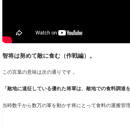
智将は努めて敵に食む（作戦編）。
この言葉の意味は次の通りです 。
「敵地に遠征している優れた将軍は、敵地での食料調達
当時数千から数万の軍を動かす将にとって食料の運搬管