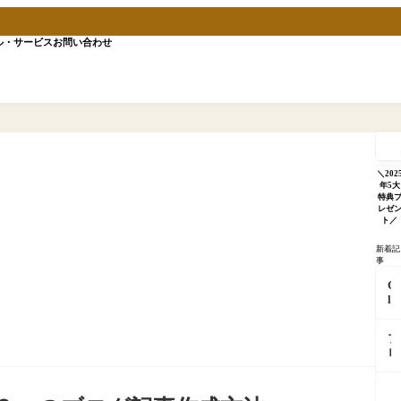
ル・サービス
お問い合わせ
記
事
を
検
＼202
索
年5大
特典
レゼ
ト／
新着記
事
C
l
a
u
ブ
d
ロ
e
グ
が
更
「
「
新
分