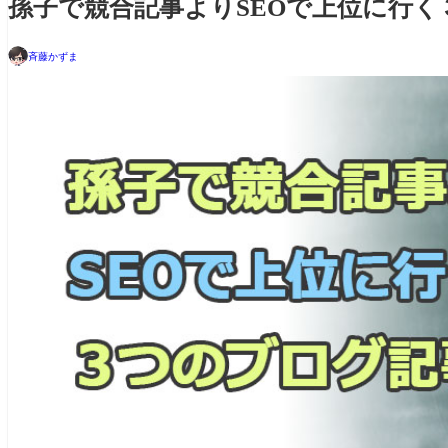
孫子で競合記事よりSEOで上位に行
斉藤かずま