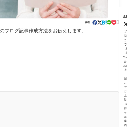
る
こ
ま
の
ー
用
依
と
で
完
プ
テ
頼
一
全
初
ン
の
気
ガ
斉
心
プ
仕
に
イ

者
レ
共有：
方
進
ド
向
ー
【
む
つのブログ記事作成方法をお伝えします。
｜
け
ト
ブ
心
よ
プ
に
付
記
者
う
ラ
解
こ
向
に
グ
で5
説
け
な
イ
公
っ
ン
式
た
活
Yo
ガ
話
台
用
イ
3
の
ド
上
注
解
意
説
副
点
付
こ
で
き
万
上
益
得
ャ
は
業
約