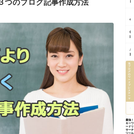
く３つのブログ記事作成方法
ロ
の
で
ン
「
チ
プ
回
ェ
「
ト
同
ッ
e
「
じ
ク
m
ン
作
し
i
テ
業
C
て
n
キ
を
l
か
i
ス
A
a
ら
S
ト
I
u
返
p
「
A
に
d
す
a
ー
I
覚
e
っ
r
ネ
で
え
i
て
k
ス
さ
当
さ
n
知
完
ブ
「
い
せ
ロ
C
っ
全
グ
ー
し
た
h
の
て
解
プ
ワ
ょ
ら
r
ー
ま
説
っ
に
ド
記
o
し
特
プ
て
や
レ
事
m
た
徴
ス
何
る
作
e
テ
公
育
ー
A
べ
成
を
マ
式
て
I
き
か
安
が
方
に
た
ら
全
明
ま
正
っ
画
に
か
で
し
た
像
使
し
【
最強！
く
１
下
う
キーワ
た
内
伝
つ
ードリ
書
た
証
提
サーチ
わ
の
き
め
ル
ツール
案