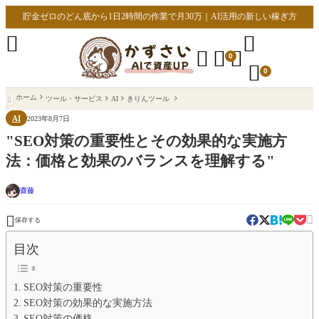
貯金ゼロのどん底から1日2時間の作業で月30万｜AI活用の新しい稼ぎ方





0

0
ホーム
ツール・サービス
AI
きりんツール

AI
2023年8月7日
"SEO対策の重要性とその効果的な実施方
法：価格と効果のバランスを理解する"
齋藤


保存する
目次
SEO対策の重要性
SEO対策の効果的な実施方法
SEO対策の価格