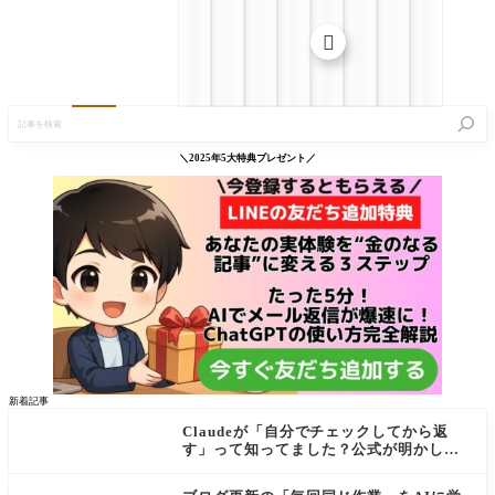

記
事
を
検
＼2025年5大特典プレゼント／
索
新着記事
Claudeが「自分でチェックしてから返
す」って知ってました？公式が明かし
た"検証ループ"を初心者向けに解説