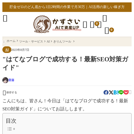
貯金ゼロのどん底から1日2時間の作業で月30万｜AI活用の新しい稼ぎ方





0

0
ホーム
ツール・サービス
AI
きりんツール

AI
2023年8月7日
"はてなブログで成功する！最新SEO対策ガ
イド"
齋藤


保存する
こんにちは、皆さん！今日は「はてなブログで成功する！最新
SEO対策ガイド」についてお話しします。
目次