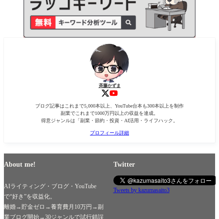
斉藤かずま
ブログ記事はこれまで5,000本以上、YouTube台本も300本以上を制作
副業でこれまで1000万円以上の収益を達成。
得意ジャンルは「副業・節約・投資・AI活用・ライフハック。
プロフィール詳細
About me!
Twitter
AIライティング・ブログ・YouTube
Tweets by kazumasaito3
で“好き”を収益化。
離婚→貯金ゼロ→養育費月10万円→副
業ブログ開始→30ジャンルで試行錯誤