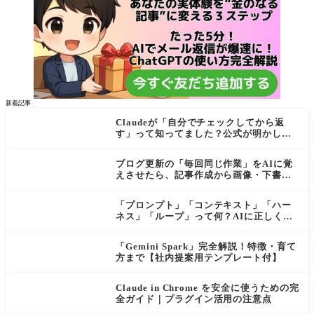
新着記事
Claudeが「自分でチェックしてから返
す」って知ってました？公式が明かし
た"検証ループ"を初心者向けに解説
ブログ更新の「毎回同じ作業」をAIに覚
えさせたら、記事作成から画像・下書き
まで一気に進むようになった話
「プロンプト」「コンテキスト」「ハー
ネス」「ループ」って何？AIに正しく伝
わる依頼の仕方【初心者向け・公式ガイ
ド解説付き】
「Gemini Spark」完全解説！特徴・育て
方まで【社内提案用テンプレート付】
Claude in Chrome を安全に使うための完
全ガイド｜プラグイン活用の注意点