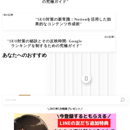
の究極ガイド"

前の記事
"SEO対策の新常識：Notionを活用した効
果的なコンテンツ作成術"
次の記事

"SEO対策の秘訣とその反映時間: Google
ランキングを制するための究極ガイド"
あなたへのおすすめ

記
事
を
検
＼2025年5大特典プレゼント／
索