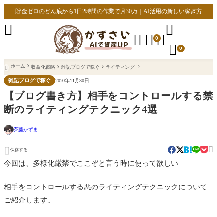
貯金ゼロのどん底から1日2時間の作業で月30万｜AI活用の新しい稼ぎ方





0

0
ホーム
収益化戦略
雑記ブログで稼ぐ
ライティング

雑記ブログで稼ぐ
2020年11月30日
【ブログ書き方】相手をコントロールする禁
断のライティングテクニック4選
斉藤かずま


保存する
今回は、多様化厳禁でここぞと言う時に使って欲しい
相手をコントロールする悪のライティングテクニックについて
ご紹介します。