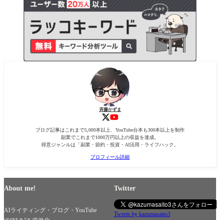
斉藤かずま
ブログ記事はこれまで5,000本以上、YouTube台本も300本以上を制作
副業でこれまで1000万円以上の収益を達成。
得意ジャンルは「副業・節約・投資・AI活用・ライフハック。
プロフィール詳細
About me!
Twitter
AIライティング・ブログ・YouTube
Tweets by kazumasaito3