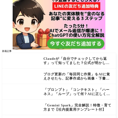
新着記事
Claudeが「自分でチェックしてから返
す」って知ってました？公式が明かし
た"検証ループ"を初心者向けに解説
ブログ更新の「毎回同じ作業」をAIに覚
えさせたら、記事作成から画像・下書き
まで一気に進むようになった話
「プロンプト」「コンテキスト」「ハー
ネス」「ループ」って何？AIに正しく伝
わる依頼の仕方【初心者向け・公式ガイ
ド解説付き】
「Gemini Spark」完全解説！特徴・育て
方まで【社内提案用テンプレート付】