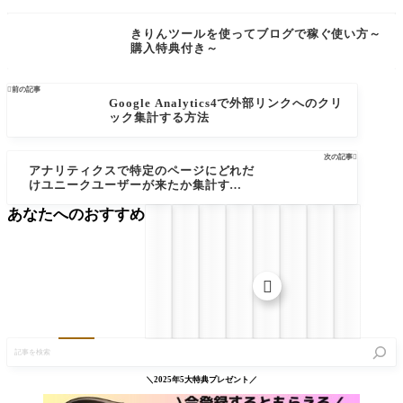
きりんツールを使ってブログで稼ぐ使い方～
購入特典付き～

前の記事
Google Analytics4で外部リンクへのクリ
ック集計する方法
次の記事

アナリティクスで特定のページにどれだ
けユニークユーザーが来たか集計する方
法
あなたへのおすすめ

記
事
を
検
＼2025年5大特典プレゼント／
索