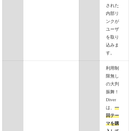
された
内部リ
ンクが
ユーザ
を取り
込みま
す。
利用制
限無し
の大判
振舞！
Diver
は、
一
回テー
マを購