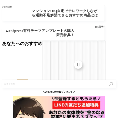

前の記事
マンションOK|自宅でテレワークしなが
ら運動不足解消できるおすすめ商品とは
次の記事

wordpress有料テーマアンプレートの購入
限定特典！
あなたへのおすすめ

記
事
を
検
＼2025年5大特典プレゼント／
索