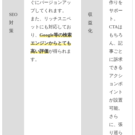
ぐにバージョンアッ
作りを
プしてくれます。
サポー
SEO
収
また、リッチスニペ
ト。
対
益
ットにも対応してお
CTAは
策
化
り、
Google等の検索
もちろ
エンジンからとても
ん、記
高い評価
が得られま
事ごと
す。
に訴求
できる
アクシ
ョンポ
イント
が設置
可能。
さら
に、張
り巡ら