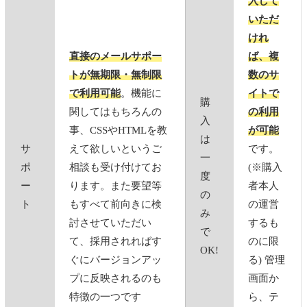
入して
いただ
けれ
直接のメールサポー
ば、複
トが無期限・無制限
数のサ
で利用可能
。機能に
イトで
購
関してはもちろんの
の利用
入
事、CSSやHTMLを教
が可能
は
サ
えて欲しいというご
です。
一
ポ
相談も受け付けてお
(※購入
度
ー
ります。また要望等
者本人
の
ト
もすべて前向きに検
の運営
み
討させていただい
するも
で
て、採用されればす
のに限
OK!
ぐにバージョンアッ
る) 管理
プに反映されるのも
画面か
特徴の一つです
ら、テ