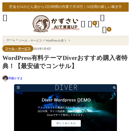
貯金ゼロのどん底から1日2時間の作業で月30万｜AI活用の新しい稼ぎ方





0

0
ホーム
ツール・サービス
WordPressを使う

ツール・サービス
2021年1月4日
WordPress有料テーマDiverおすすめ購入者特
典！【最安値でコンサル】
斉藤かずま