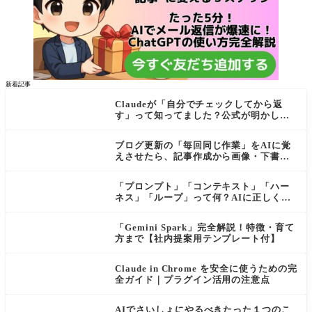
新着記事
Claudeが「自分でチェックしてから返
す」って知ってました？公式が明かし
た"検証ループ"を初心者向けに解説
ブログ更新の「毎回同じ作業」をAIに覚
えさせたら、記事作成から画像・下書き
まで一気に進むようになった話
「プロンプト」「コンテキスト」「ハー
ネス」「ループ」って何？AIに正しく伝
わる依頼の仕方【初心者向け・公式ガイ
ド解説付き】
「Gemini Spark」完全解説！特徴・育て
方まで【社内提案用テンプレート付】
Claude in Chrome を安全に使うための完
全ガイド｜プラグイン活用の注意点
AIでさいしょにやるべきたった１つのこ