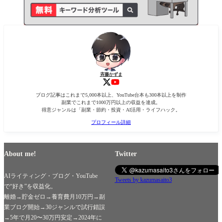
斉藤かずま
ブログ記事はこれまで5,000本以上、YouTube台本も300本以上を制作
副業でこれまで1000万円以上の収益を達成。
得意ジャンルは「副業・節約・投資・AI活用・ライフハック。
プロフィール詳細
About me!
Twitter
AIライティング・ブログ・YouTube
Tweets by kazumasaito3
で“好き”を収益化。
離婚→貯金ゼロ→養育費月10万円→副
業ブログ開始→30ジャンルで試行錯誤
→5年で月20〜30万円安定→2024年に