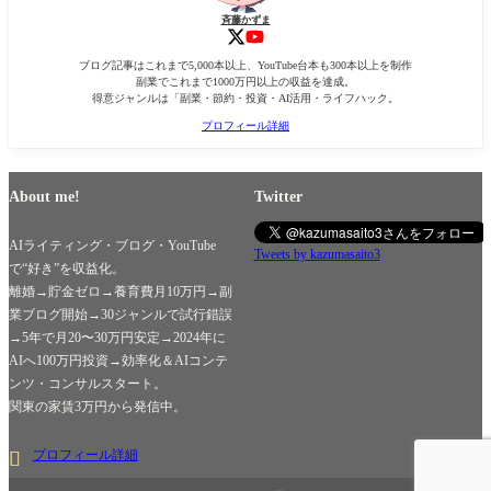
斉藤かずま
ブログ記事はこれまで5,000本以上、YouTube台本も300本以上を制作
副業でこれまで1000万円以上の収益を達成。
得意ジャンルは「副業・節約・投資・AI活用・ライフハック。
プロフィール詳細
About me!
Twitter
AIライティング・ブログ・YouTube
Tweets by kazumasaito3
で“好き”を収益化。
離婚→貯金ゼロ→養育費月10万円→副
業ブログ開始→30ジャンルで試行錯誤
→5年で月20〜30万円安定→2024年に
AIへ100万円投資→効率化＆AIコンテ
ンツ・コンサルスタート。
関東の家賃3万円から発信中。
プロフィール詳細