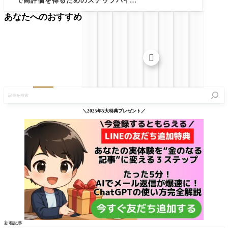
で高評価を得るためのステップバイステ
ップガイド"
あなたへのおすすめ

記
事
を
検
＼2025年5大特典プレゼント／
索
新着記事