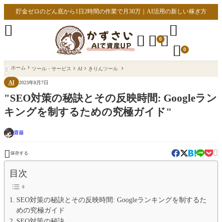
貯金ゼロのどん底から1日2時間の作業で月30万｜AI活用の新しい稼ぎ方





0

0
ホーム
ツール・サービス
AI
きりんツール

AI
2023年8月7日
"SEO対策の秘訣とその反映時間: Googleラン
キングを制するための究極ガイド"
齋藤


保存する
目次
SEO対策の秘訣とその反映時間: Googleランキングを制するた
めの究極ガイド
SEO対策の秘訣