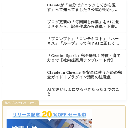
Claudeが「自分でチェックしてから返
す」って知ってました？公式が明かし
た"検証ループ"を初心者向けに解説
ブログ更新の「毎回同じ作業」をAIに覚
えさせたら、記事作成から画像・下書き
まで一気に進むようになった話
「プロンプト」「コンテキスト」「ハー
ネス」「ループ」って何？AIに正しく伝
わる依頼の仕方【初心者向け・公式ガイ
ド解説付き】
「Gemini Spark」完全解説！特徴・育て
方まで【社内提案用テンプレート付】
Claude in Chrome を安全に使うための完
全ガイド｜プラグイン活用の注意点
AIでさいしょにやるべきたった１つのこ
と
当ブログのワードプレステーマ