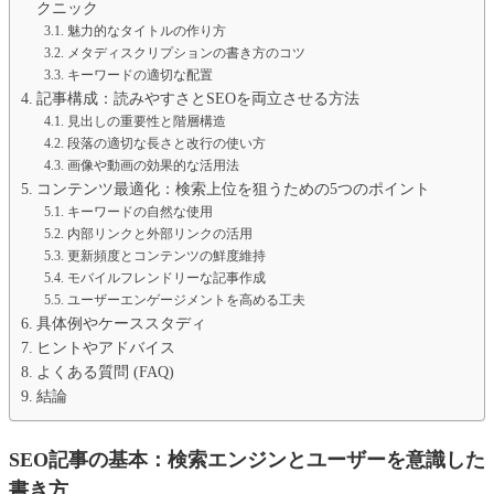
クニック
魅力的なタイトルの作り方
メタディスクリプションの書き方のコツ
キーワードの適切な配置
記事構成：読みやすさとSEOを両立させる方法
見出しの重要性と階層構造
段落の適切な長さと改行の使い方
画像や動画の効果的な活用法
コンテンツ最適化：検索上位を狙うための5つのポイント
キーワードの自然な使用
内部リンクと外部リンクの活用
更新頻度とコンテンツの鮮度維持
モバイルフレンドリーな記事作成
ユーザーエンゲージメントを高める工夫
具体例やケーススタディ
ヒントやアドバイス
よくある質問 (FAQ)
結論
SEO記事の基本：検索エンジンとユーザーを意識した
書き方