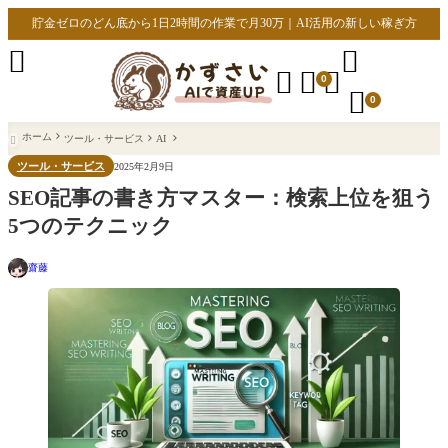
貯金ゼロのどん底から1日2時間の作業で月30万｜AI活用の新しい稼ぎ方





0

0
ホーム
ツール・サービス
AI

ツール・サービス
2025年2月9日
SEO記事の書き方マスター：検索上位を狙う
5つのテクニック
齋藤