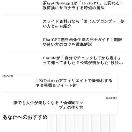
茶tgpt(ちゃtgpt)が「ChatGPT」に変わる！
誤変換にサヨナラする時短の魔法
スライド資料aiなら「まじんプロンプト」使
い方とnote紹介
ChatGPT無料画像生成の完全ガイド！制限
や使い方のコツを徹底解説
Claudeが「自分でチェックしてから返す」
って知ってました？公式が明かした"検証ル
ープ"を初心者向けに解説

前の記事

X(Twitter)アフィリエイトで爆売れする
ネタ発掘＆ツイート術
次の記事

誰でも人生が楽しくなる『価値観マッ
プ』の作り方
あなたへのおすすめ