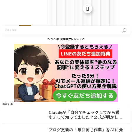

記
事
を
検
＼2025年5大特典プレゼント／
索
新着記事
Claudeが「自分でチェックしてから返
す」って知ってました？公式が明かし
た"検証ループ"を初心者向けに解説
ブログ更新の「毎回同じ作業」をAIに覚