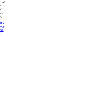
・AI
用・
イフ
ハッ
ク。
ロフ
ール
詳細