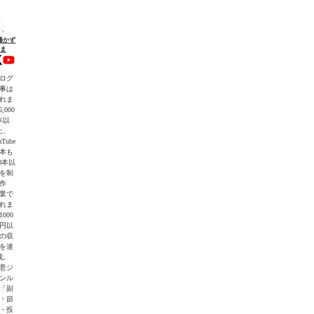
"を
藤かず
ま
初
ログ
】
事は
れま
,000
・
本以
上、
uTube
本も
00本以
を制
作
業で
れま
1000
】
円以
の収
を達
成。
意ジ
ンル
「副
・節
・投