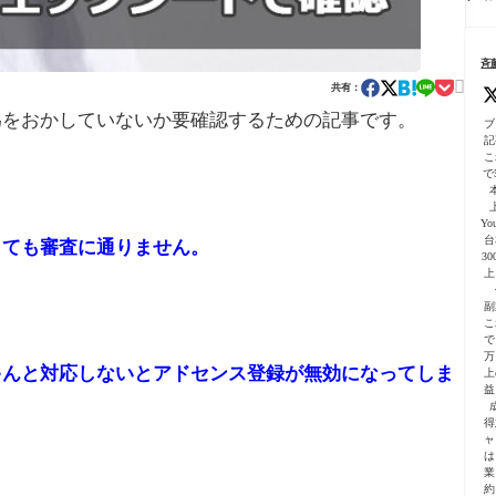
る
こ
ま
の
ー
用
依
と
で
完
プ
テ
頼
一
全
初
ン
の
気
ガ
斉
心
プ
仕
に
イ

者
レ
共有：
方
進
ド
向
ー
【
む
為をおかしていないか要確認するための記事です。
｜
け
ト
ブ
心
よ
プ
に
付
記
者
う
ラ
解
こ
向
に
グ
で5
説
け
な
イ
公
っ
ン
式
た
活
Yo
ガ
話
台
用
しても審査に通りません。
イ
3
の
ド
上
注
解
意
説
副
点
付
こ
で
き
万
ゃんと対応しないとアドセンス登録が無効になってしま
上
益
得
ャ
は
業
約