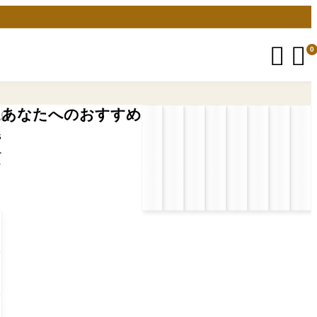


0
あなたへのおすすめ
5
プ
ン
自
プ