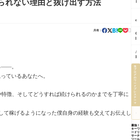
られない理由と抜け出す方法
ロ
の
で
ン
「
チ
プ
回
ェ
「
ト
同
ッ
e
「
じ
ク
m
ン
作
し

i
共有：
テ
業
C
て
n
キ
を
l
か
i
ス
A
a
ら
S
ト
I
u
返
p
「
A
に
d
す
a
ー
I
覚
e
っ
r
ネ
で
え
i
て
k
る――。
ス
さ
当
さ
n
知
完
ブ
「
い
せ
ロ
C
っ
全
思っているあなたへ。
グ
ー
し
た
h
の
て
解
プ
ワ
ょ
ら
r
ー
ま
説
っ
に
ド
記
o
し
特
プ
て
や
レ
事
m
因や特徴、そしてどうすれば続けられるのかまでを丁寧に
た
徴
ス
何
る
作
e
テ
公
育
ー
A
べ
成
を
マ
式
て
I
き
か
安
が
方
に
た
定して稼げるようになった僕自身の経験も交えてお伝えし
ら
全
明
ま
正
っ
画
に
か
で
し
た
像
使
し
【
最強！
く
１
下
う
キーワ
た
内
伝
つ
ードリ
書
た
証
提
サーチ
わ
の
き
め
ル
ツール
案