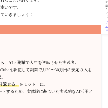
られることがあります。
資
活
ば幸いです。
ラ
いていきましょう！
プ
ィ
から、
AI × 副業
で人生を逆転させた実践者。
Tubeを駆使して副業で月20〜30万円の安定収入を
成。
くり返せる」
をモットーに、
ートするため、実体験に基づいた実践的なAI活用ノ