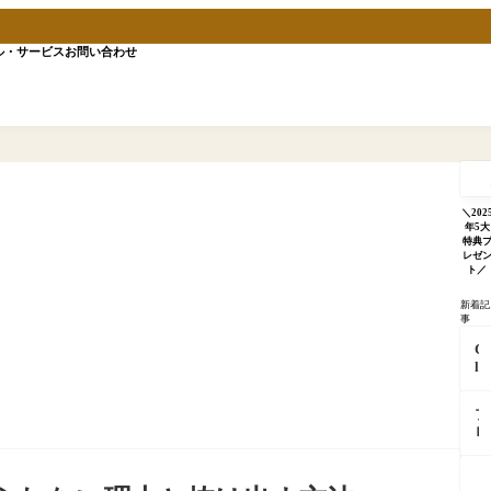
ル・サービス
お問い合わせ
記
事
を
検
＼202
索
年5大
特典
レゼ
ト／
新着記
事
C
l
a
u
ブ
d
ロ
e
グ
が
更
「
「
新
分