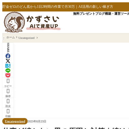
貯金ゼロのどん底から1日2時間の作業で月30万｜AI活用の新しい稼ぎ方
無料プレゼント
ブログ構築・運営
ツー
ホーム
Uncategorized

SHARE:

コピー

保存

目次

印刷
Uncategorized
2025年8月23日