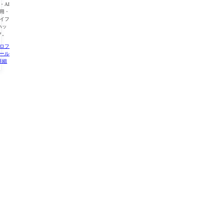
・AI
用・
イフ
ハッ
ク。
ロフ
ール
詳細