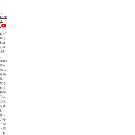
"を
藤かず
ま
初
ログ
】
事は
れま
,000
・
本以
上、
uTube
本も
00本以
を制
作
業で
れま
1000
】
円以
の収
を達
成。
意ジ
ンル
「副
・節
・投