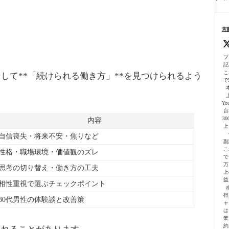
る
こ
ま
の
ー
用
依
と
で
完
プ
テ
頼
一
全
初
ン
の
気
ガ
斉
心
プ
仕
に
イ
者
レ
方
進
ド
向
ー
【
む
｜
け
ト
ブ
心
よ
プ
に
付
記
者
う
ラ
解
こ
して**「続けられる働き方」**を見つけられるよう
向
に
グ
で5
説
け
な
イ
公
っ
ン
式
た
活
Yo
ガ
話
台
用
イ
3
の
内容
ド
上
注
解
意
自信喪失・将来不安・焦りなど
説
副
点
付
こ
性格・職場環境・価値観のズレ
で
き
万
思考の切り替え・働き方の工夫
上
益
相性重視で選ぶチェックポイント
得
30代男性の体験談と改善策
ャ
は
業
約