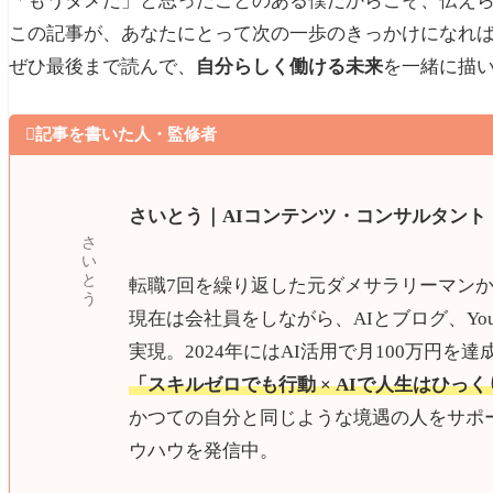
「もうダメだ」と思ったことのある僕だからこそ、伝え
この記事が、あなたにとって次の一歩のきっかけになれ
ぜひ最後まで読んで、
自分らしく働ける未来
を一緒に描

記事を書いた人・監修者
さいとう｜AIコンテンツ・コンサルタント
さ
い
と
転職7回を繰り返した元ダメサラリーマン
う
現在は会社員をしながら、AIとブログ、You
実現。2024年にはAI活用で月100万円を達
「スキルゼロでも行動 × AIで人生はひっ
かつての自分と同じような境遇の人をサポ
ウハウを発信中。