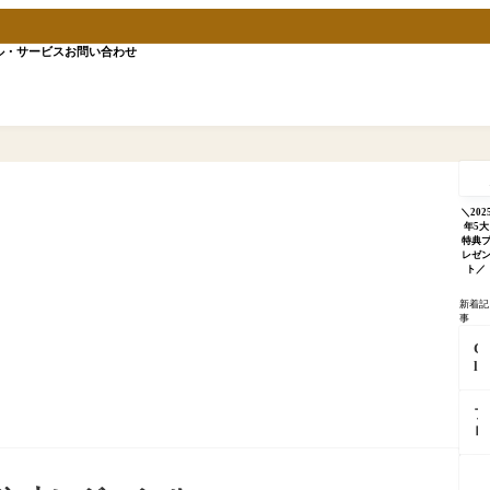
ル・サービス
お問い合わせ
記
事
を
検
＼202
索
年5大
特典
レゼ
ト／
新着記
事
C
l
a
u
ブ
d
ロ
e
グ
が
更
「
「
新
分