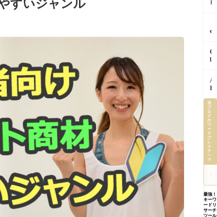
やすいジャンル
ロ
の
で
ン
「
チ
プ
回
ェ
「
ト
同
ッ
e
「
じ
ク
m
ン
作
し
i
テ
業
C
て
n
キ
を
l
か
i
ス
A
a
ら
S
ト
I
u
返
p
「
A
に
d
す
a
ー
I
覚
e
っ
r
ネ
で
え
i
て
k
ス
さ
当
さ
n
知
完
ブ
「
い
せ
ロ
C
っ
全
グ
ー
し
た
h
の
て
解
プ
ワ
ょ
ら
r
ー
ま
説
っ
に
ド
記
o
し
特
プ
て
や
レ
事
m
た
徴
ス
何
る
作
e
テ
公
育
ー
A
べ
成
を
マ
式
て
I
き
か
安
が
方
に
た
ら
全
明
ま
正
っ
画
に
か
で
し
た
像
使
し
【
最強！
く
１
下
う
キーワ
た
内
伝
つ
ードリ
書
た
証
提
サーチ
わ
の
き
め
ル
ツール
案