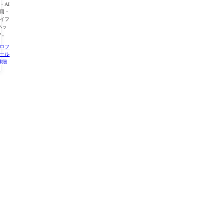
・AI
用・
イフ
ハッ
ク。
ロフ
ール
詳細