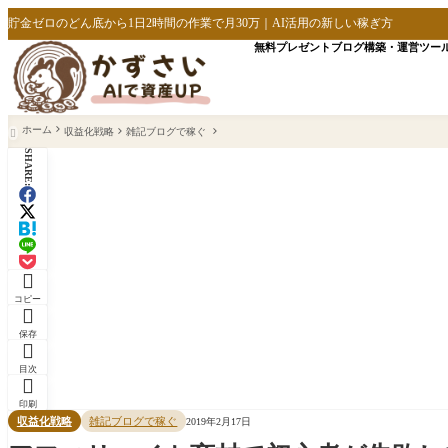
貯金ゼロのどん底から1日2時間の作業で月30万｜AI活用の新しい稼ぎ方
無料プレゼント
ブログ構築・運営
ツー
ホーム
収益化戦略
雑記ブログで稼ぐ

SHARE:

コピー

保存

目次

印刷
収益化戦略
雑記ブログで稼ぐ
2019年2月17日