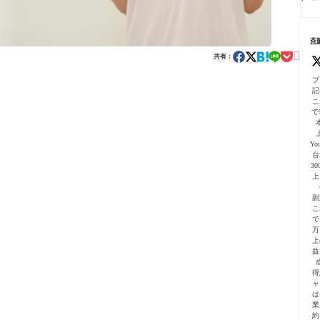
る
こ
ま
の
ー
用
依
と
で
完
プ
テ
頼
一
全
初
ン
の
気
ガ
斉
心
プ
仕
に
イ

者
レ
共有：
方
進
ド
向
ー
【
む
｜
け
ト
ブ
心
よ
プ
に
付
記
者
う
ラ
解
こ
向
に
グ
で5
説
け
な
イ
公
っ
ン
式
た
活
Yo
ガ
話
台
用
イ
3
の
ド
上
注
解
意
説
副
点
付
こ
で
き
万
上
益
得
ャ
は
業
約