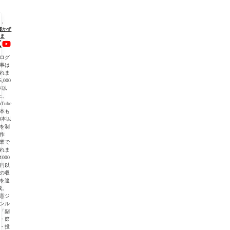
"を
藤かず
ま
初
ログ
】
事は
れま
,000
・
本以
上、
uTube
本も
00本以
を制
作
業で
れま
1000
】
円以
の収
を達
成。
意ジ
ンル
「副
・節
・投