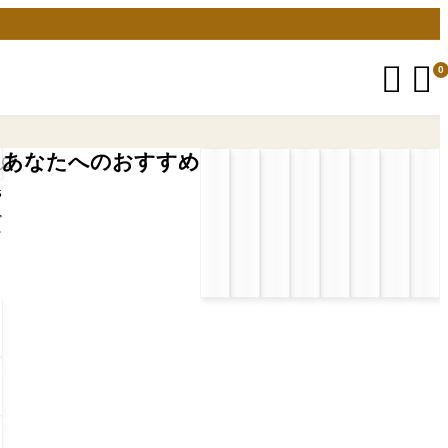


0
あなたへのおすすめ
5
プ
ン
自
プ