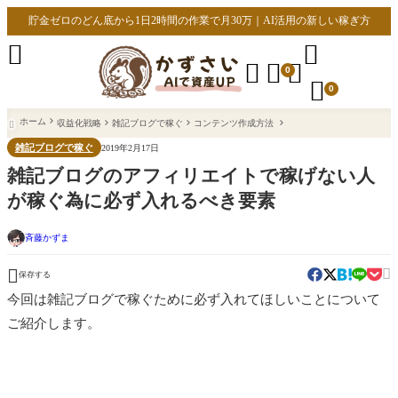
貯金ゼロのどん底から1日2時間の作業で月30万｜AI活用の新しい稼ぎ方





0

0
ホーム
収益化戦略
雑記ブログで稼ぐ
コンテンツ作成方法

雑記ブログで稼ぐ
2019年2月17日
雑記ブログのアフィリエイトで稼げない人
が稼ぐ為に必ず入れるべき要素
斉藤かずま


保存する
今回は雑記ブログで稼ぐために必ず入れてほしいことについて
ご紹介します。