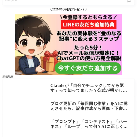
事
を
検
＼2025年5大特典プレゼント／
索
新着記事
Claudeが「自分でチェックしてから返
す」って知ってました？公式が明かし
た"検証ループ"を初心者向けに解説
ブログ更新の「毎回同じ作業」をAIに覚
えさせたら、記事作成から画像・下書き
まで一気に進むようになった話
「プロンプト」「コンテキスト」「ハー
ネス」「ループ」って何？AIに正しく伝
わる依頼の仕方【初心者向け・公式ガイ
ド解説付き】